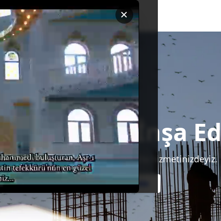
✕
ği Güvenle İnşa E
Kaliteli, estetik ve sağlam yapılarla hizmetinizdeyiz.
Projelerimizi İncele