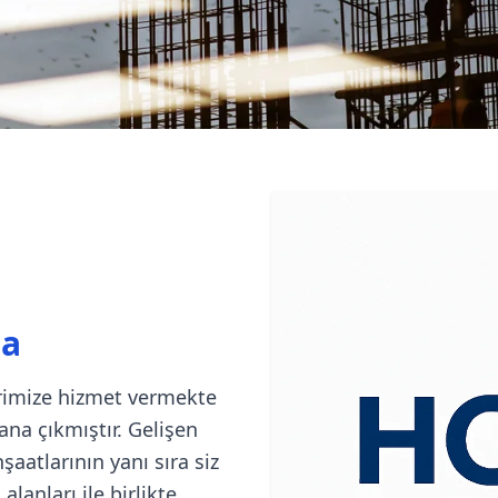
da
erimize hizmet vermekte
ana çıkmıştır. Gelişen
şaatlarının yanı sıra siz
anları ile birlikte