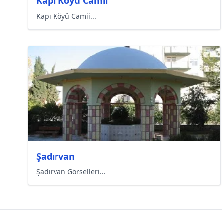
Kapı Köyü Camii
Kapı Köyü Camii...
Şadırvan
Şadırvan Görselleri...